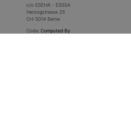
c/o ESEHA - ESSSA
Herzogstrasse 25
CH-3014 Berne
Code:
Computed·By
© 2024
ESEHA
Last update: 06.08.2026