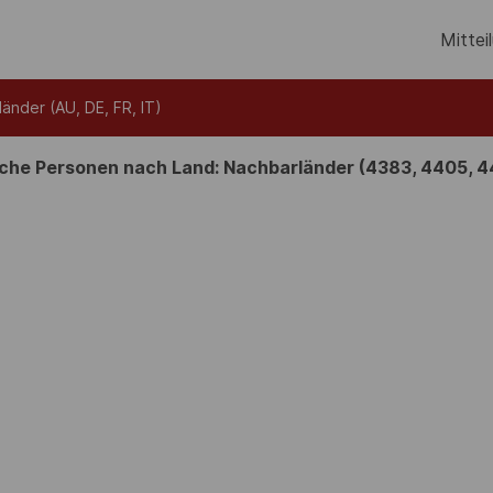
Mittei
änder (AU, DE, FR, IT)
che Personen nach Land: Nachbarländer (4383, 4405, 4