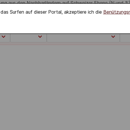
erung aus den Nachbarländern auf Schweizer Ebene (N und %).
das Surfen auf dieser Portal, akzeptiere ich die
Benützungs
Regions:
Standardisierung:
Jahr 