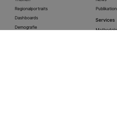
Regionalportraits
Publikatio
Dashboards
Services
Demografie
Methodolog
Nationalität und Ausweis
Erhebunge
Politik
Andere Di
Soziale Integration
Wirtschaft
Dienstleistungen
Kriminalität (Polizeiarbeit)
eJustice Barometer