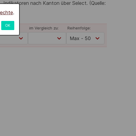
 Indikatoren nach Kanton über Select. (Quelle:
rechte
.
OK
(von):
im Vergleich zu:
Reihenfolge: