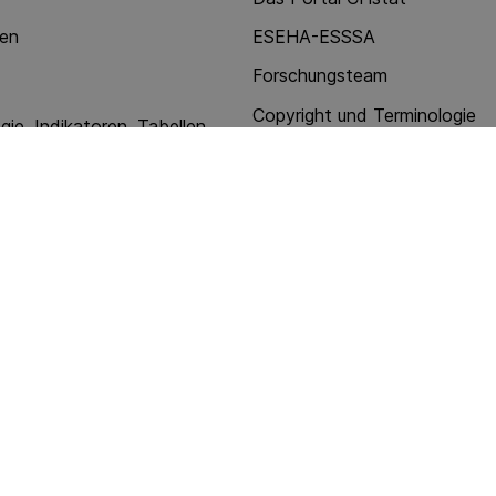
nen
ESEHA-ESSSA
Forschungsteam
Copyright und Terminologie
ie, Indikatoren, Tabellen
Kontakt, Gebrauchsanleitung
n
enste