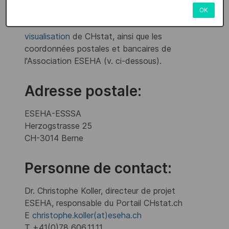
OK
Cette partie contient des modes d'emploi sous
formes de
vidéos
et de
démos des outils de
visualisation
de CHstat, ainsi que les
coordonnées postales et bancaires de
l'Association ESEHA (v. ci-dessous).
Adresse postale:
ESEHA-ESSSA
Herzogstrasse 25
CH-3014 Berne
Personne de contact:
Dr. Christophe Koller, directeur de projet
ESEHA, responsable du Portail CHstat.ch
E
christophe.koller(at)eseha.ch
T +41(0)78 606.11.11