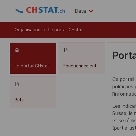
Data
Organisation
Le portail CHstat
Porta
Le portail CHstat
Fonctionnement
Ce portail
politiques
l’informat
Buts
Les indica
Suisse: le
et se réal
(partie jus