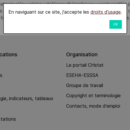
cateurs-clés » et les « tableaux thématiques » sont ventilés
es les plus récentes et les plus significatives du point de vue
En naviguant sur ce site, j'accepte les
droits d'usage
.
tualités
présentent les analyses et les dernières nouveautés
OK
ations
Organisation
Le portail CHstat
ns
ESEHA-ESSSA
Groupe de travail
Copyright et terminologie
ie, indicateurs, tableaux
Contacts, mode d'emploi
stations