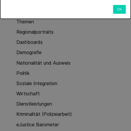
OK
Data
Themen
Regionalportraits
Dashboards
Demografie
Nationalität und Ausweis
Politik
Soziale Integration
Wirtschaft
Dienstleistungen
Kriminalität (Polizeiarbeit)
eJustice Barometer