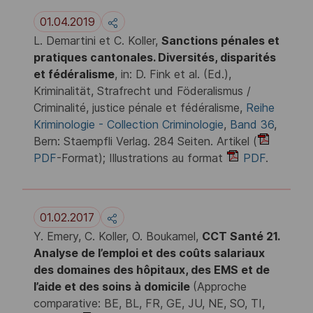
01.04.2019
L. Demartini et C. Koller,
Sanctions pénales et
pratiques cantonales. Diversités, disparités
et fédéralisme
, in: D. Fink et al. (Ed.),
Kriminalität, Strafrecht und Föderalismus /
Criminalité, justice pénale et fédéralisme,
Reihe
Kriminologie - Collection Criminologie
,
Band 36
,
Bern: Staempfli Verlag. 284 Seiten. Artikel (
PDF
-Format); Illustrations au format
PDF
.
01.02.2017
Y. Emery, C. Koller, O. Boukamel,
CCT Santé 21.
Analyse de l’emploi et des coûts salariaux
des domaines des hôpitaux, des EMS et de
l’aide et des soins à domicile
(Approche
comparative: BE, BL, FR, GE, JU, NE, SO, TI,