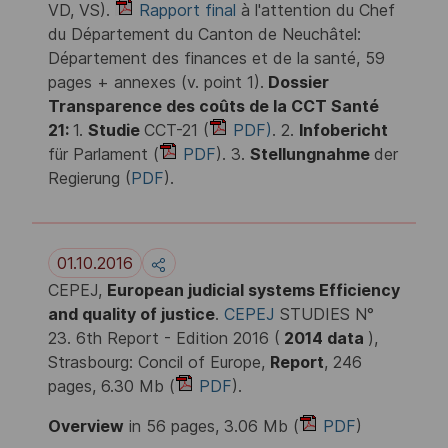
VD, VS).
Rapport final
à l'attention du Chef
du Département du Canton de Neuchâtel:
Département des finances et de la santé, 59
pages + annexes (v. point 1).
Dossier
Transparence des coûts de la CCT Santé
21:
1.
Studie
CCT-21 (
PDF)
. 2.
Infobericht
für Parlament (
PDF
). 3.
Stellungnahme
der
Regierung (
PDF
).
01.10.2016
CEPEJ,
European judicial systems Efficiency
and quality of justice
.
CEPEJ
STUDIES N°
23. 6th Report - Edition 2016 (
2014 data
),
Strasbourg: Concil of Europe,
Report
, 246
pages, 6.30 Mb (
PDF
).
Overview
in 56 pages, 3.06 Mb (
PDF
)