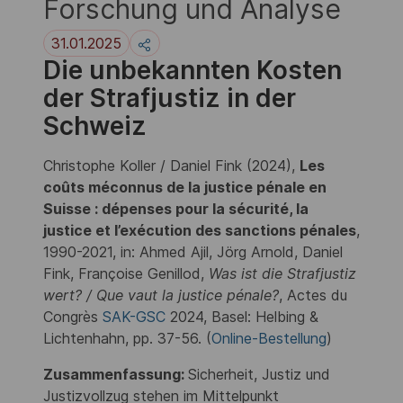
Forschung und Analyse
31.01.2025
Die unbekannten Kosten
der Strafjustiz in der
Schweiz
Christophe Koller / Daniel Fink (2024),
Les
coûts méconnus de la justice pénale en
Suisse : dépenses pour la sécurité, la
justice et l’exécution des sanctions pénales
,
1990-2021, in: Ahmed Ajil, Jörg Arnold, Daniel
Fink, Françoise Genillod,
Was ist die Strafjustiz
wert? / Que vaut la justice pénale?
, Actes du
Congrès
SAK-GSC
2024, Basel: Helbing &
Lichtenhahn, pp. 37-56. (
Online-Bestellung
)
Zusammenfassung:
Sicherheit, Justiz und
Justizvollzug stehen im Mittelpunkt