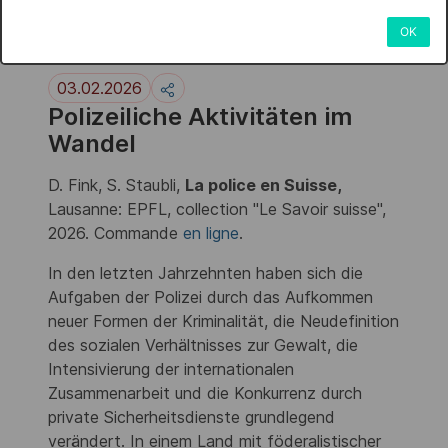
Porträt der Polizei in der
OK
Schweiz
03.02.2026
Polizeiliche Aktivitäten im
Wandel
D. Fink, S. Staubli,
La police en Suisse,
Lausanne: EPFL, collection "Le Savoir suisse",
2026. Commande
en ligne
.
In den letzten Jahrzehnten haben sich die
Aufgaben der Polizei durch das Aufkommen
neuer Formen der Kriminalität, die Neudefinition
des sozialen Verhältnisses zur Gewalt, die
Intensivierung der internationalen
Zusammenarbeit und die Konkurrenz durch
private Sicherheitsdienste grundlegend
verändert. In einem Land mit föderalistischer