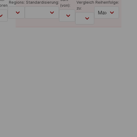
Regions:
Standardisierung:
Vergleich
Reihenfolge:
oren
(von):
zu: