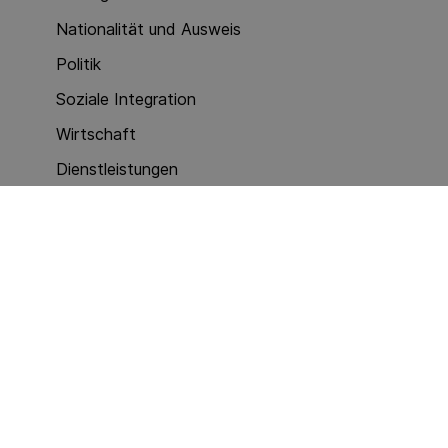
Nationalität und Ausweis
Politik
Soziale Integration
Wirtschaft
Dienstleistungen
Kriminalität (Polizeiarbeit)
eJustice Barometer
Mitteilungen
News
Publikationen
Services
Methodologie, Indikatoren, Tabellen